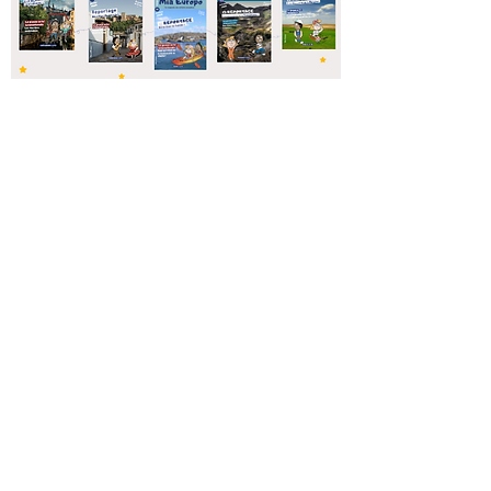
📚10 numéros au choix de Mia Europo !
La nouvelle carte Mia Europo reçue
par mail - à imprimer chez vous
40€
(frais de livraison inclus)
Ajouter au panier