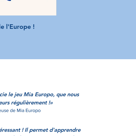
e l'Europe !
Le jeu de
Tout public, intuitif, é
cie le jeu Mia
Europo, que nous
leurs régulièrement !
»
euse de Mia Europo
téressant ! Il permet d'apprendre