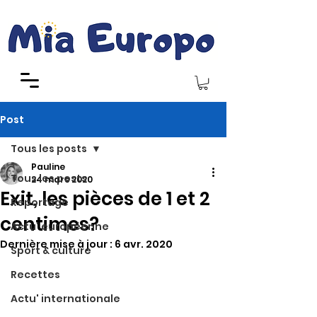
Post
Tous les posts
Pauline
Tous les posts
24 mars 2020
Exit, les pièces de 1 et 2
Reportage
centimes?
Actu' européenne
Dernière mise à jour :
6 avr. 2020
Sport & culture
Recettes
Actu' internationale